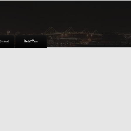
Birand
İleti?Ÿim