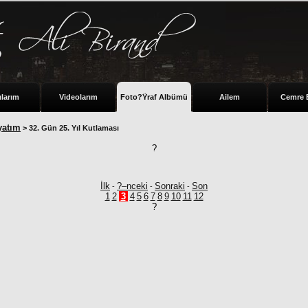
ılarım
Videolarım
Foto?Ÿraf Albümü
Ailem
Cemre 
yatım
> 32. Gün 25. Yıl Kutlaması
?
İlk
?–nceki
Sonraki
Son
-
-
-
1
2
3
4
5
6
7
8
9
10
11
12
?