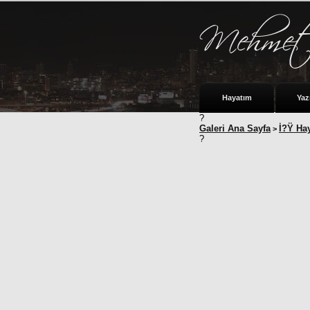
Hayatım
Yaz
?
Galeri Ana Sayfa
İ?Ÿ Ha
>
?