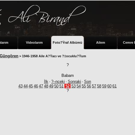
ılarım
Videolarım
Foto?Ÿraf Albümü
Ailem
Cemre 
 Güngören
> 1946-1958 Aile A?Ÿacı ve ?‡ocuklu?Ÿum
?
Babam
İlk
?–nceki
Sonraki
Son
-
-
-
43
44
45
46
47
48
49
50
51
52
53
54
55
56
57
58
59
60
61
?