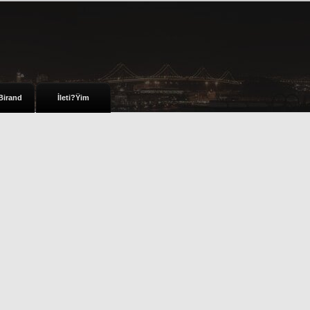
Birand
İleti?Ÿim