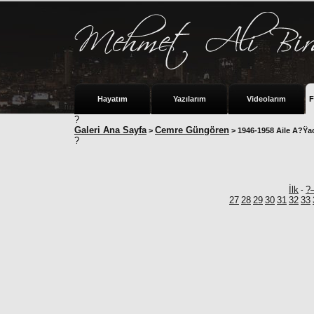
Hayatım
Yazılarım
Videolarım
F
?
Galeri Ana Sayfa
Cemre Güngören
>
> 1946-1958 Aile A?Ÿ
?
İlk
?
-
27
28
29
30
31
32
33