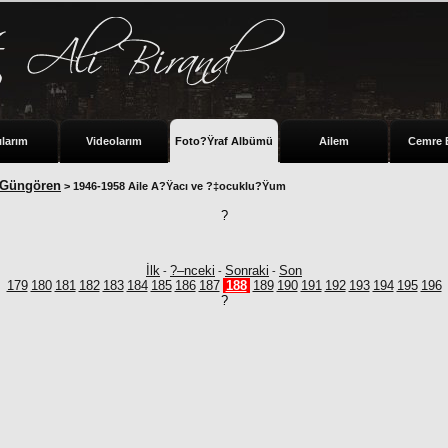
ılarım
Videolarım
Foto?Ÿraf Albümü
Ailem
Cemre 
 Güngören
> 1946-1958 Aile A?Ÿacı ve ?‡ocuklu?Ÿum
?
İlk
?–nceki
Sonraki
Son
-
-
-
179
180
181
182
183
184
185
186
187
188
189
190
191
192
193
194
195
196
?