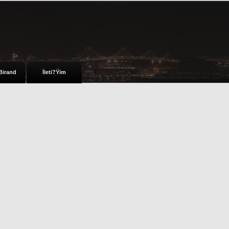
Birand
İleti?Ÿim