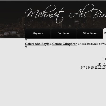
Hayatım
Yazılarım
Videolarım
F
?
Galeri Ana Sayfa
Cemre Güngören
>
> 1946-1958 Aile A?Ÿ
?
H
İlk
?
-
6
7
8
9
10
11
12
13