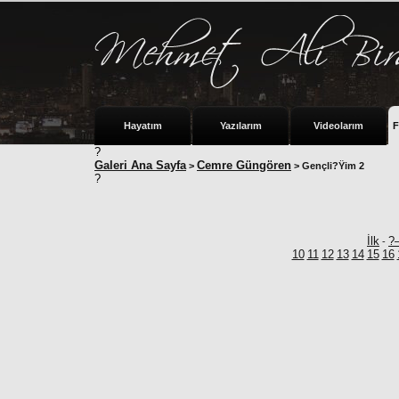
Hayatım
Yazılarım
Videolarım
F
?
Galeri Ana Sayfa
Cemre Güngören
>
> Gençli?Ÿim 2
?
İlk
?
-
10
11
12
13
14
15
16