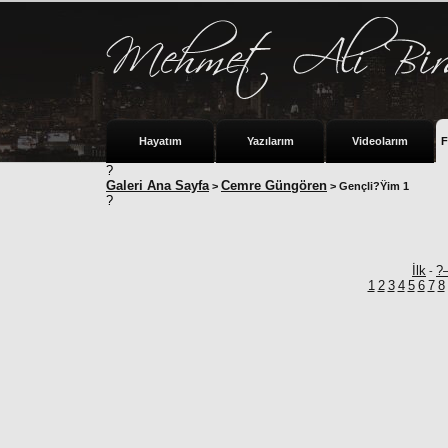
Hayatım
Yazılarım
Videolarım
F
?
Galeri Ana Sayfa
Cemre Güngören
>
> Gençli?Ÿim 1
?
İlk
?
-
1
2
3
4
5
6
7
8