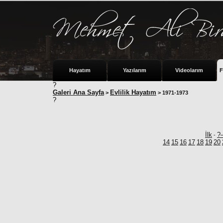
Hayatım
Yazılarım
Videolarım
F
?
Galeri Ana Sayfa
Evlilik Hayatım
>
> 1971-1973
?
İlk
?
-
14
15
16
17
18
19
20