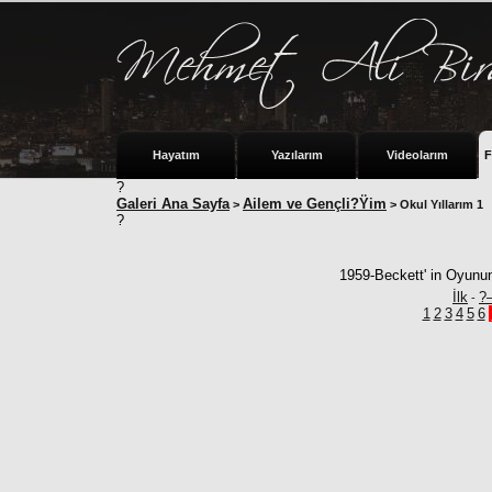
Hayatım
Yazılarım
Videolarım
F
?
Galeri Ana Sayfa
Ailem ve Gençli?Ÿim
>
> Okul Yıllarım 1
?
1959-Beckett' in Oyunun
İlk
?
-
1
2
3
4
5
6