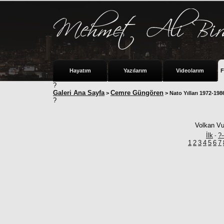
Hayatım
Yazılarım
Videolarım
F
?
Galeri Ana Sayfa
Cemre Güngören
>
> Nato Yılları 1972-198
?
Volkan Vu
İlk
?
-
1
2
3
4
5
6
7