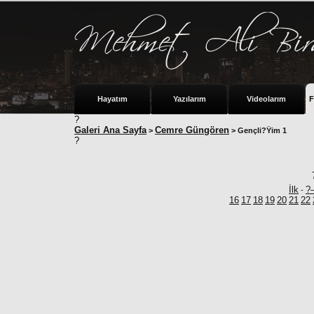
Hayatım
Yazılarım
Videolarım
F
?
Galeri Ana Sayfa
Cemre Güngören
>
> Gençli?Ÿim 1
?
İlk
?
-
16
17
18
19
20
21
22