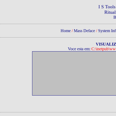
I S Tool
Ritua
B
Home
/
Mass Deface
/
System Inf
VISUALI
Voce esta em:
C:\inetpub\www