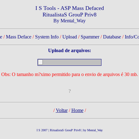
I S Tools - ASP Mass Defaced
RitualistaS GrouP Priv8
By Mental_Way
e
/
Mass Deface
/
System Info
/
Upload
/
Spammer
/
Database
/
Info/Co
Upload de arquivos:
Obs: O tamanho m?ximo permitido para o envio de arquivos é 30 mb.
?
/
Voltar
/
Home
/
I S 2007 | RitualistaS GrouP Priv8 | by Mental_Way