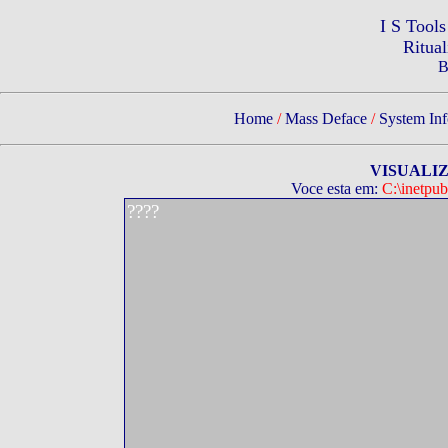
I S Tool
Ritua
B
Home
/
Mass Deface
/
System Inf
VISUALI
Voce esta em:
C:\inetpu