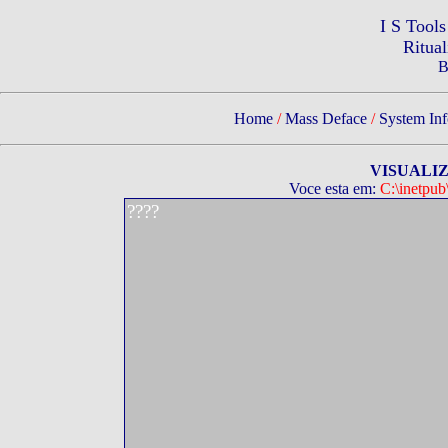
I S Tool
Ritua
B
Home
/
Mass Deface
/
System Inf
VISUALI
Voce esta em:
C:\inetpu