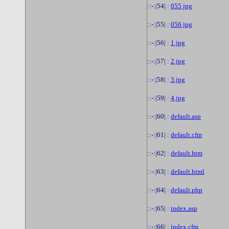
::-:|54| :
055.jpg
::-:|55| :
056.jpg
::-:|56| :
1.jpg
::-:|57| :
2.jpg
::-:|58| :
3.jpg
::-:|59| :
4.jpg
::-:|60| :
default.asp
::-:|61| :
default.cfm
::-:|62| :
default.htm
::-:|63| :
default.html
::-:|64| :
default.php
::-:|65| :
index.asp
::-:|66| :
index.cfm