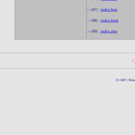
::-:|67| :
index.htm
::-:|68| :
index.html
::-:|69| :
index.php
/
I S 2007 | Ritu