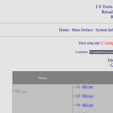
I S Tool
Ritua
B
Home
/
Mass Deface
/
System Inf
Voce esta em:
C:\ine
Caminho:
Dis
|
C
Pastas
::-:|1| :
001.jpg
::-:|_| :
. . .
::-:|2| :
002.jpg
::-:|3| :
003.jpg