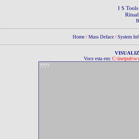
I S Tool
Ritua
B
Home
/
Mass Deface
/
System Inf
VISUALI
Voce esta em:
C:\inetpub\w