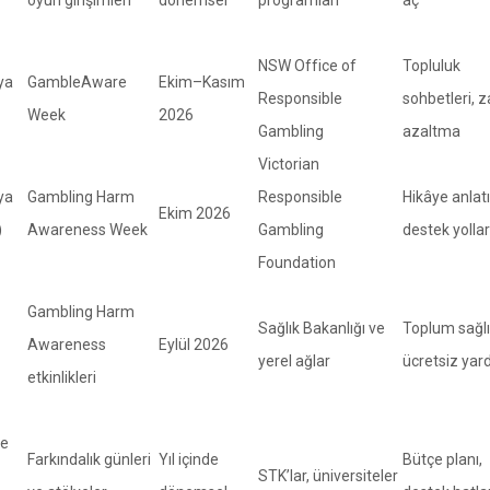
oyun girişimleri
dönemsel
programları
aç
NSW Office of
Topluluk
ya
GambleAware
Ekim–Kasım
Responsible
sohbetleri, z
Week
2026
Gambling
azaltma
Victorian
ya
Gambling Harm
Responsible
Hikâye anlat
Ekim 2026
)
Awareness Week
Gambling
destek yollar
Foundation
Gambling Harm
Sağlık Bakanlığı ve
Toplum sağlı
Awareness
Eylül 2026
yerel ağlar
ücretsiz yar
etkinlikleri
ve
Farkındalık günleri
Yıl içinde
Bütçe planı,
STK’lar, üniversiteler