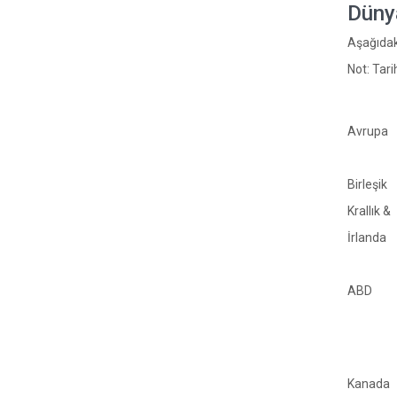
Dünya
Aşağıdaki
Not: Tari
Avrupa
Birleşik
Krallık &
İrlanda
ABD
Kanada