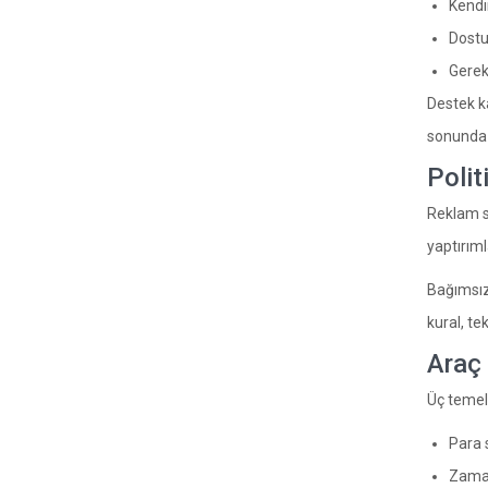
Kendi
Dostun
Gerek
Destek ka
sonunda b
Polit
Reklam sa
yaptırım
Bağımsız
kural, te
Araç 
Üç temel 
Para s
Zaman