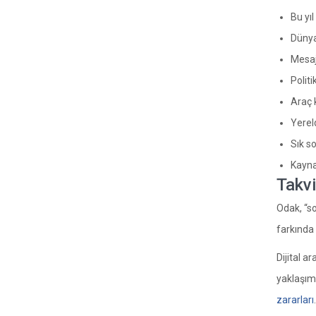
Bu yıl
Dünya
Mesaj
Politi
Araç k
Yerel
Sık so
Kayna
Takvi
Odak, “so
farkında 
Dijital a
yaklaşım,
zararları
.