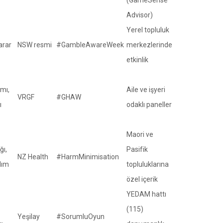
(GameSense
Advisor)
Yerel topluluk
arar
NSW resmi
#GambleAwareWeek
merkezlerinde
etkinlik
ımı,
Aile ve işyeri
VRGF
#GHAW
ı
odaklı paneller
Maori ve
ğı,
Pasifik
NZ Health
#HarmMinimisation
dım
topluluklarına
özel içerik
YEDAM hattı
(115)
Yeşilay
#SorumluOyun