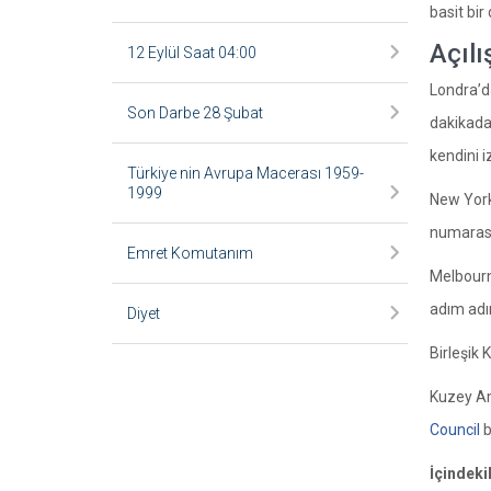
basit bir
Açılı
12 Eylül Saat 04:00
Londra’da
Son Darbe 28 Şubat
dakikada 
kendini i
Türkiye nin Avrupa Macerası 1959-
1999
New York’
numarası 
Emret Komutanım
Melbourne
adım adım
Diyet
Birleşik 
Kuzey Ame
Council
b
İçindeki