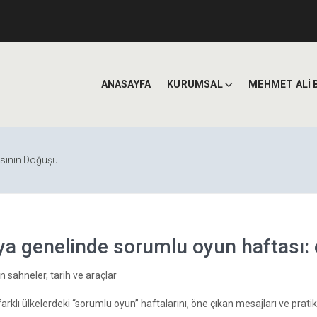
ANASAYFA
KURUMSAL
MEHMET ALİ 
asinin Doğuşu
a genelinde sorumlu oyun haftası: e
 sahneler, tarih ve araçlar
farklı ülkelerdeki “sorumlu oyun” haftalarını, öne çıkan mesajları ve prati