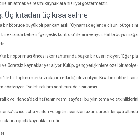
 dille anlatmak ve resmi kaynaklara hızlı yol göstermektir.
ş: Üç kıtadan üç kısa sahne
 bir köprüde büyük bir pankart asılı: “Oynamak eğlence olsun, bütçe sınır
bir ekranda beliren “gerçeklik kontrolü” ile ara veriyor. Hafta boyu mağaza
zle.
ta bir spor maçı öncesi skor tahtasında başka bir uyarı çıkıyor: “Eğer pl
ve ücretsiz kaynaklar yer alıyor. Kulüp, genç yetişkinlere özel bir atölye
’de bir toplum merkezi akşam etkinliği düzenliyor. Kısa bir sohbet, sonr
 gösteriyor. Eyalet, reklam saatlerini de sınırlamış.
Krallık ve İrlanda’daki haftanın resmi sayfası, bu yılın tema ve etkinliklerin
rika’da ise saha verileri ve eğitim içerikleri uzun süredir bir çatı altı
u alanda güçlü kaynaklar üretir.
ler