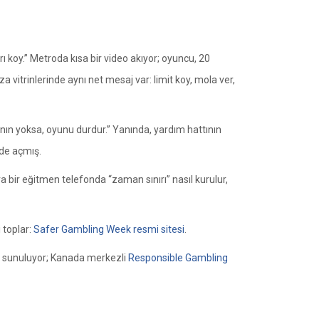
ı koy.” Metroda kısa bir video akıyor; oyuncu, 20
 vitrinlerinde aynı net mesaj var: limit koy, mola ver,
anın yoksa, oyunu durdur.” Yanında, yardım hattının
 de açmış.
a bir eğitmen telefonda “zaman sınırı” nasıl kurulur,
i toplar:
Safer Gambling Week resmi sitesi
.
nda sunuluyor; Kanada merkezli
Responsible Gambling