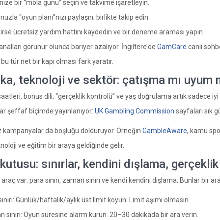
nize bir “mola günü” seçin ve takvime işaretleyin.
uzla “oyun planı”nızı paylaşın; birlikte takip edin.
irse ücretsiz yardım hattını kaydedin ve bir deneme araması yapın.
nalları görünür olunca bariyer azalıyor. İngiltere’de
GamCare
canlı sohbe
u tür net bir kapı olması fark yaratır.
ika, teknoloji ve sektör: çatışma mı uyum
atleri, bonus dili, “gerçeklik kontrolü” ve yaş doğrulama artık sadece iyi 
lar şeffaf biçimde yayınlanıyor:
UK Gambling Commission
sayfaları sık g
 kampanyalar da boşluğu dolduruyor. Örneğin
GambleAware
, kamu spot
knoloji ve eğitim bir araya geldiğinde gelir.
kutusu: sınırlar, kendini dışlama, gerçeklik
araç var: para sınırı, zaman sınırı ve kendi kendini dışlama. Bunlar bir ara
ınırı: Günlük/haftalık/aylık üst limit koyun. Limit aşımı olmasın.
 sınırı: Oyun süresine alarm kurun. 20–30 dakikada bir ara verin.