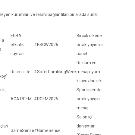
nleyen kurumları ve resmi bağlantıları bir arada sunar.
EGBA
Birçok ülkede
ola
etkinlik
#ESGW2026
ortak yayın ve
e
sayfası
panel
Reklam ve
Resmi site
#SaferGamblingWeek
mesaj uyum
 koy”
kılavuzları sıkı
luk,
Spor ligleri ile
AGA RGEM
#RGEM2026
ortak yaygın
mesaj
Salon içi
çları
danışman
GameSense
#GameSense