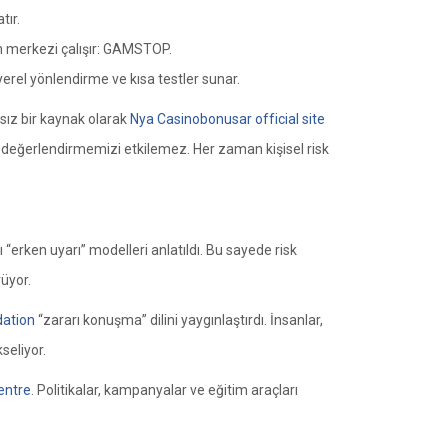
tır.
çin merkezi çalışır: GAMSTOP.
 yerel yönlendirme ve kısa testler sunar.
sız bir kaynak olarak
Nya Casinobonusar official site
rik değerlendirmemizi etkilemez. Her zaman kişisel risk
“erken uyarı” modelleri anlatıldı. Bu sayede risk
rüyor.
dation
“zararı konuşma” dilini yaygınlaştırdı. İnsanlar,
seliyor.
entre
. Politikalar, kampanyalar ve eğitim araçları