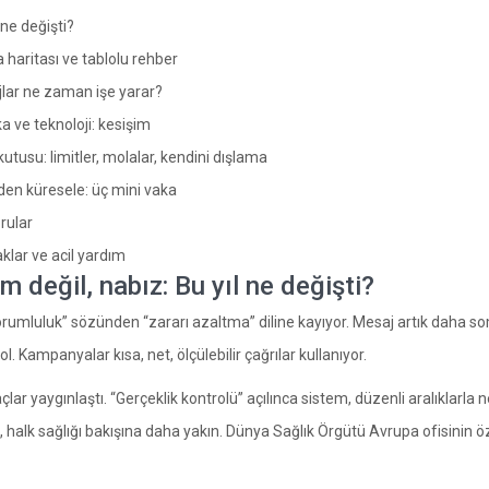
 ne değişti?
 haritası ve tablolu rehber
lar ne zaman işe yarar?
ka ve teknoloji: kesişim
utusu: limitler, molalar, kendini dışlama
den küresele: üç mini vaka
rular
klar ve acil yardım
m değil, nabız: Bu yıl ne değişti?
rumluluk” sözünden “zararı azaltma” diline kayıyor. Mesaj artık daha som
ol. Kampanyalar kısa, net, ölçülebilir çağrılar kullanıyor.
raçlar yaygınlaştı. “Gerçeklik kontrolü” açılınca sistem, düzenli aralıklarl
 halk sağlığı bakışına daha yakın. Dünya Sağlık Örgütü Avrupa ofisinin ö