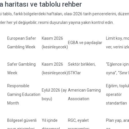
 haritası ve tablolu rehber
 tablo, farklı bölgelerdeki haftaları, olası 2026 tarih pencerelerini, düze
hler her yıl değişebilir; resmi duyuruları yayına yakın kontrol edin.
European Safer
Kasım 2026
Limit koy, m
EGBA ve paydaşlar
Gambling Week
(kesinleşecek)
ver, verini izl
Safer Gambling
Kasım 2026
Sektör birlikleri,
“Eğlence için
Week
(kesinleşecek)
STK’lar
oyna”, “Sınır
Responsible
Eğitim, toplu
Eylül 2026 (ay
American Gaming
Gaming Education
operatör
boyu)
Association
Month
standartları
Bölgesel güvenli
Yıl içinde
RGC, eyalet
Plan yap, ara