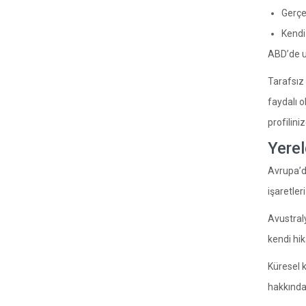
Gerçe
Kendi 
ABD’de u
Tarafsız
faydalı o
profiliniz
Yerel
Avrupa’da
işaretler
Avustraly
kendi hik
Küresel k
hakkında 