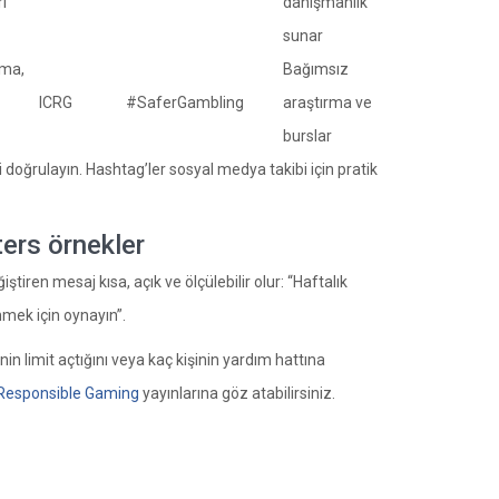
ı
danışmanlık
sunar
ama,
Bağımsız
ICRG
#SaferGambling
araştırma ve
burslar
 doğrulayın. Hashtag’ler sosyal medya takibi için pratik
ters örnekler
tiren mesaj kısa, açık ve ölçülebilir olur: “Haftalık
nmek için oynayın”.
in limit açtığını veya kaç kişinin yardım hattına
r Responsible Gaming
yayınlarına göz atabilirsiniz.