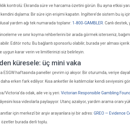
klik kontrolü: Ekranda süre ve harcama özetini görün. Bu ayna etkisi yara
kendini dışlama: Bir süre için erişimi kapatın. İngiltere’de sistem bu iş i
lusal yardım ağı tek numarada toplanır:
1‑800‑GAMBLER
. Canlı destek,
 inceleme ve sınır koyma rehberlerini bir arada görmek isterseniz, bağım
labilir. Editör notu: Bu bağlantı sponsorlu olabilir; burada yer alması içe
e uygun karar verin ve limitlerinizi siz belirleyin.
den küresele: üç mini vaka
 ESGW haftasında paneller çevrim içi akıyor. Bir oturumda, veriye dayalı 
i daha erken fark ediliyor. Kısa anketler ile katılımcılar kendi seviyesini gö
a/Victoria’da odak, aile ve iş yeri.
Victorian Responsible Gambling Foun
âyesini kısa videolarla paylaşıyor. Utanç azalıyor, yardım arama oranı yük
anıtlar için merkezî bir arşiv arayanlara iyi bir adres:
GREO — Evidence C
özetler burada derli toplu.