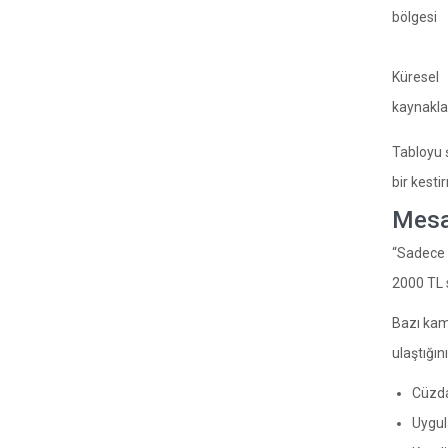
bölgesi
Küresel
kaynakla
Tabloyu ş
bir kesti
Mesaj
“Sadece e
2000 TL s
Bazı kamp
ulaştığın
Cüzdan
Uygul