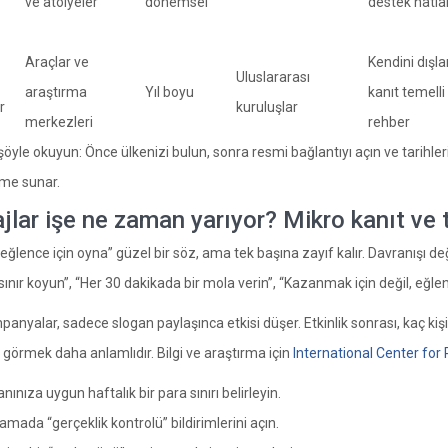
ve atölyeler
dönemsel
destek hatlar
Araçlar ve
Kendini dışl
Uluslararası
araştırma
Yıl boyu
kanıt temelli
r
kuruluşlar
merkezleri
rehber
öyle okuyun: Önce ülkenizi bulun, sonra resmi bağlantıyı açın ve tarihleri
rme sunar.
lar işe ne zaman yarıyor? Mikro kanıt ve 
ğlence için oyna” güzel bir söz, ama tek başına zayıf kalır. Davranışı değiş
ınır koyun”, “Her 30 dakikada bir mola verin”, “Kazanmak için değil, eğle
anyalar, sadece slogan paylaşınca etkisi düşer. Etkinlik sonrası, kaç kişin
ı görmek daha anlamlıdır. Bilgi ve araştırma için
International Center fo
ınıza uygun haftalık bir para sınırı belirleyin.
amada “gerçeklik kontrolü” bildirimlerini açın.